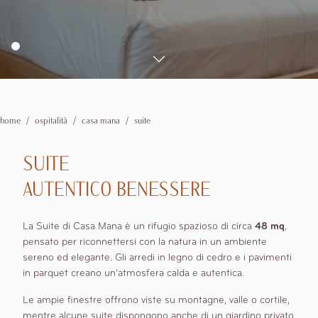
Spa
1
camere
Personal training e Pilates
Esperienze
Privati
0
bambini
Matrimoni
Dove siamo
Aziendali
Vivere La Valle
Vivere il Territorio
Offerte
home
ospitalità
casa mana
suite
Modifica /
Cancella
SUITE
prenotazione
AUTENTICO BENESSERE
La Suite di Casa Mana è un rifugio spazioso di circa
48 mq
,
pensato per riconnettersi con la natura in un ambiente
sereno ed elegante. Gli arredi in legno di cedro e i pavimenti
in parquet creano un’atmosfera calda e autentica.
Le ampie finestre offrono viste su montagne, valle o cortile,
mentre alcune suite dispongono anche di un giardino privato