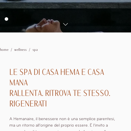
Eventi
1
camere
0
bambini
Esperienze
Privati
Matrimoni
Dove siamo
Aziendali
Vivere La Valle
Vivere il Territorio
Offerte
home
wellness
spa
Modifica /
Cancella
prenotazione
LE SPA DI CASA HEMA E CASA
MANA
RALLENTA. RITROVA TE STESSO.
RIGENERATI
A Hemanaire, il benessere non è una semplice parentesi,
ma un ritorno all’origine del proprio essere. È l’invito a